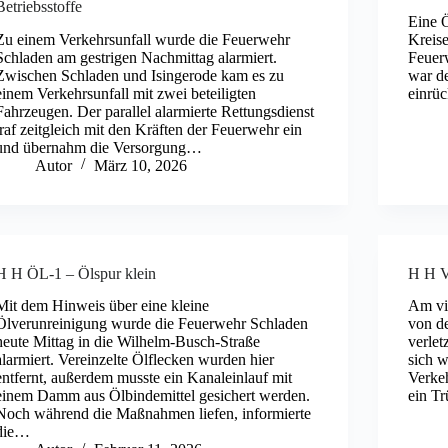
Betriebsstoffe
Eine 
Zu einem Verkehrsunfall wurde die Feuerwehr
Kreise
Schladen am gestrigen Nachmittag alarmiert.
Feuer
Zwischen Schladen und Isingerode kam es zu
war de
einem Verkehrsunfall mit zwei beteiligten
einrüc
Fahrzeugen. Der parallel alarmierte Rettungsdienst
traf zeitgleich mit den Kräften der Feuerwehr ein
und übernahm die Versorgung…
Autor
März 10, 2026
H H ÖL-1 – Ölspur klein
H H V
Mit dem Hinweis über eine kleine
Am vi
Ölverunreinigung wurde die Feuerwehr Schladen
von de
heute Mittag in die Wilhelm-Busch-Straße
verlet
alarmiert. Vereinzelte Ölflecken wurden hier
sich 
entfernt, außerdem musste ein Kanaleinlauf mit
Verkeh
einem Damm aus Ölbindemittel gesichert werden.
ein T
Noch während die Maßnahmen liefen, informierte
die…