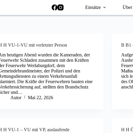
Einsätze
Über
H H VU-1-VU mit verletzter Person
B B1 
Am heutigen Abend wurden die Kameraden, der
Aufgr
Feuerwehr Schladen zusammen mit den Kräften
Ausbr
der Feuerwehr Werlaburgdorf, dem
Feuer
Gemeindebrandmeister, der Polizei und den
Maßna
Rettungsdiensten zu einem Verkehrsunfall
sich l
alarmiert. Die Kräfte der Feuerwehren bauten eine
des Ob
Verkehrssicherung auf, stellten den Brandschutz
ansch
sicher und…
Autor
Mai 22, 2026
H H VU-1 – VU mit VP, auslaufende
H H Ö